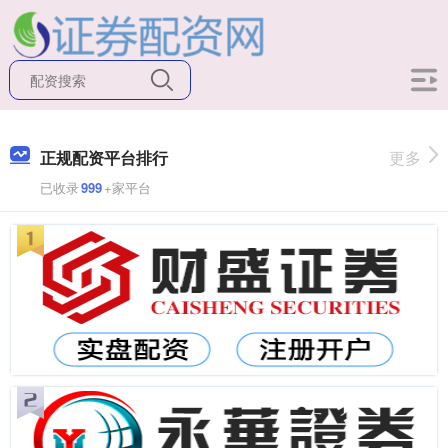
正规配资平台排行
更多
已收录
999
+家平台