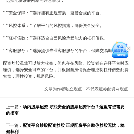
**选择配资炒股网站的注意事项：**
* **安全保障：**选择拥有正规资质、监管合规的平台。
* **风控体系：**了解平台的风控措施，确保资金安全。
* **杠杆倍数：**选择适合自己风险承受能力的杠杆倍数。
* **客服服务：**选择提供专业客服服务的平台，保障交易顺畅。
配资炒股虽然可以放大收益，但也存在风险。投资者在选择平台时应
谨慎，选择安全可靠的平台，并根据自身情况合理控制杠杆倍数配资
实盘，理性投资，规避风险。
文章为作者独立观点，不代表证券配资网观点
上一篇：
场内股票配资 寻找安全的股票配资平台？这里有您需要
的指南
下一篇：
配资平台炒股配资炒股 正规配资平台助你炒股无忧，稳
健获利