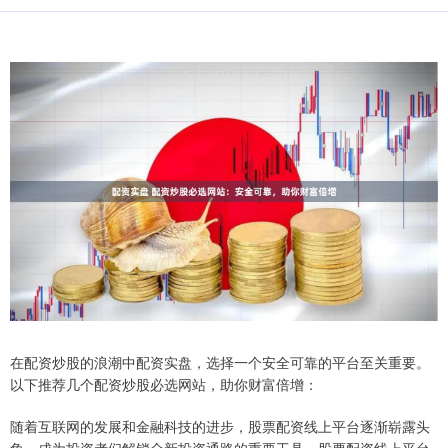
在配资炒股的浪潮中配资实盘，选择一个安全可靠的平台至关重要。
以下推荐几个配资炒股必选网站，助你财富倍增：
随着互联网的发展和金融科技的进步，股票配资线上平台逐渐崭露头