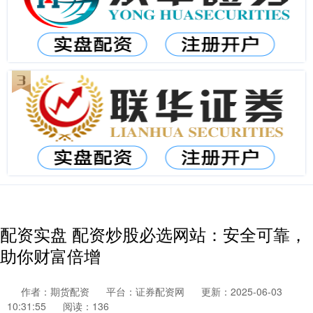
配资实盘 配资炒股必选网站：安全可靠，
助你财富倍增
作者：期货配资
平台：证券配资网
更新：2025-06-03
10:31:55
阅读：136