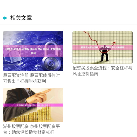
相关文章
配资买股票全流程：安全杠杆与
风险控制指南
股票配资注册 股票配债后何时
可售出？把握时机获利
湖州股票配资 泉州股票配资平
台：助您轻松撬动财富杠杆