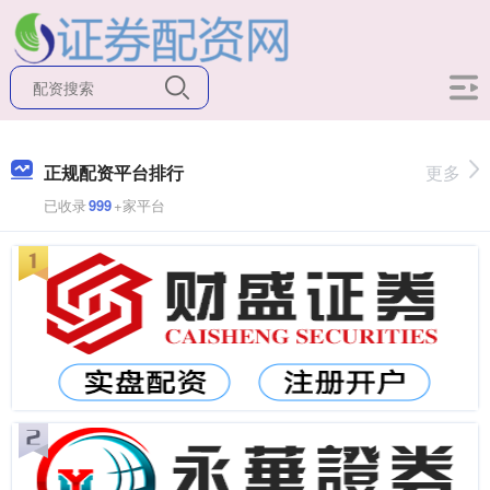
正规配资平台排行
更多
已收录
999
+家平台