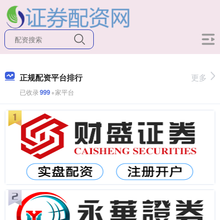
正规配资平台排行
更多
已收录
999
+家平台