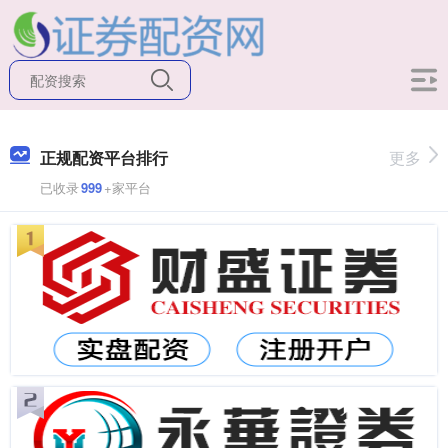
正规配资平台排行
更多
已收录
999
+家平台