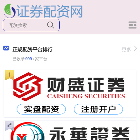
正规配资平台排行
更多
已收录
999
+家平台