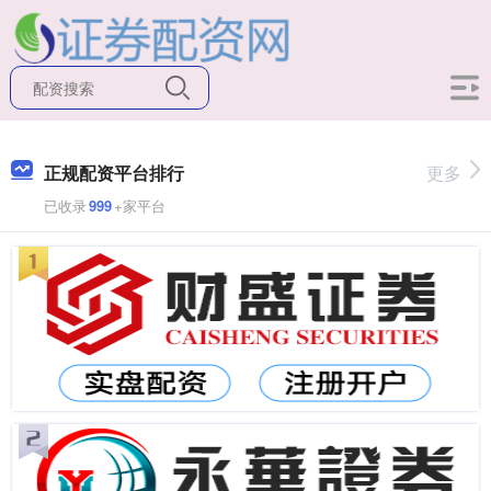
正规配资平台排行
更多
已收录
999
+家平台