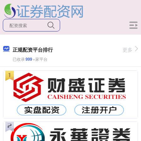
正规配资平台排行
更多
已收录
999
+家平台