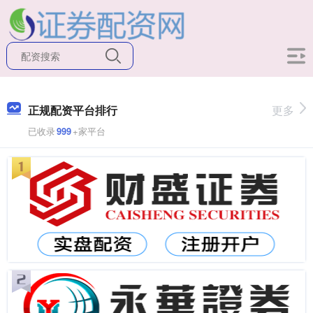
正规配资平台排行
更多
已收录
999
+家平台