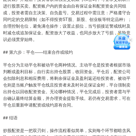
进行股票买卖。配资账户内的资金由自有保证金和配资资金共同组
成，投资者需自主决策、自负盈亏。交易过程中需注意：严格遵守合
同约定的交易限制（如不得投资ST股、新股、创业板等特定品种）；
合理控制仓位，避免满仓操作；设置止损位，当亏损接近警戒线时及
时减仓或追加保证金。配资放大了收益，也同步放大了亏损，风险意
识必须贯穿始终。
## 第六步：平仓——结束合作或续约
平仓分为主动平仓和被动平仓两种情况。主动平仓是投资者根据市场
判断或盈利目标，自行卖出持仓股票，收回资金。平仓后，配资公司
会扣除利息和相应费用，将剩余保证金及盈利返还给投资者。被动平
仓则是当账户触发平仓线且投资者未及时补足保证金时，平台强制卖
出持仓以回收配资资金。无论哪种情况，平仓完成后，投资者需与平
台确认最终结算金额，并办理资金提取手续。若仍有交易需求，可在
平仓后重新申请配资或续约原有合同。
## 结语
炒股配资是一把双刃剑，操作流程看似简单，实则每个环节都暗含风