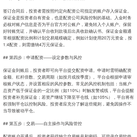
签订合同后，投资者需按照约定向配资公司指定的账户存入保证金。
保证金是投资者自有资金，也是配资公司风险控制的基础。入金时务
必核对账户信息是否为平台官方对公账户，避免转入个人账户。保留
好转账凭证，并确认平台收到款项后出具收款确认书。保证金金额通
常根据配资比例和计划交易规模确定，例如计划使用20万元资金，按
1:4配资，则需缴纳4万元保证金。
## 第四步：申请配资——设定参数与风控
保证金到账后，投资者即可向平台提交配资申请。申请时需明确配资
金额、杠杆倍数、交易周期（如按月或按季度）。平台会根据申请审
核账户状态，并设置相应的风控参数。常见的风控机制包括：当账户
总资产低于保证金的一定比例（如110%）时触发警戒线，平台会提醒
投资者补充保证金；若资产继续下降至平仓线（如105%），平台将有
权强制平仓以控制风险。投资者应充分了解这些规则，避免因操作不
当导致被动平仓。
## 第五步：交易——自主操作与风险管控
配资账户开通后，投资者获得独立交易账号和密码，可登录交易软件