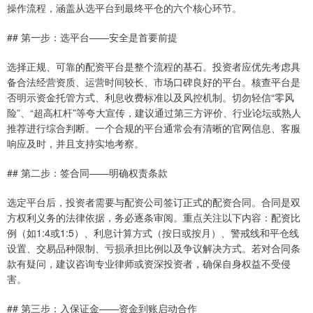
操作流程，涵盖从选平台到最终平仓的六个核心环节。
## 第一步：选平台——安全是首要前提
选择正规、可靠的配资平台是整个流程的基石。投资者应优先考虑具
备合法经营资质、运营时间较长、市场口碑良好的平台。核查平台是
否明示资金托管方式、利息收费标准以及风控机制。切勿轻信“零风
险”、“超高杠杆”等夸大宣传，建议通过第三方评价、行业论坛或熟人
推荐进行综合判断。一个合规的平台通常会有清晰的官网信息、客服
响应及时，并且支持实地考察。
## 第二步：签合同——明确权责条款
选定平台后，投资者需要与配资公司签订正式的配资合同。合同是双
方权利义务的法律依据，务必逐条审阅。重点关注以下内容：配资比
例（如1:4或1:5）、利息计算方式（按日或按月）、警戒线和平仓线
设置、交易品种限制、亏损承担比例以及争议解决方式。若对合同条
款有疑问，建议咨询专业律师或资深投资者，确保自身权益不受侵
害。
## 第三步：入保证金——资金到账启动合作