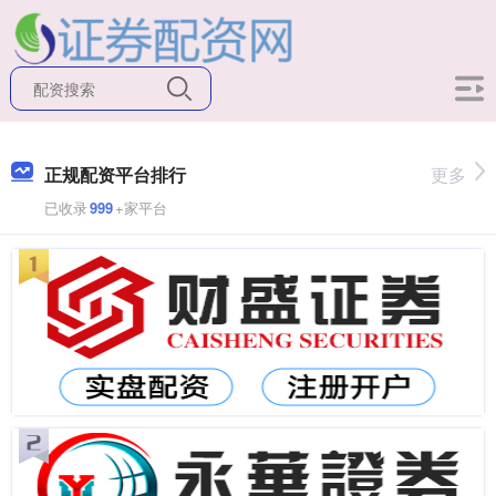
正规配资平台排行
更多
已收录
999
+家平台