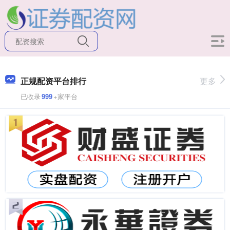
正规配资平台排行
更多
已收录
999
+家平台