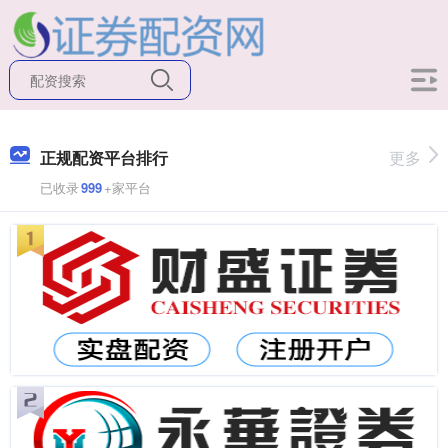
正规配资平台排行
更多
已收录
999
+家平台